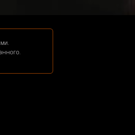
ами.
анного.